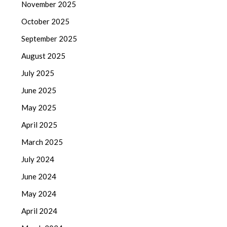
November 2025
October 2025
September 2025
August 2025
July 2025
June 2025
May 2025
April 2025
March 2025
July 2024
June 2024
May 2024
April 2024