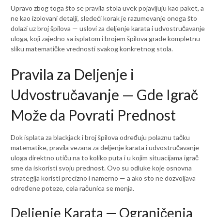
Upravo zbog toga što se pravila stola uvek pojavljuju kao paket, a
ne kao izolovani detalji, sledeći korak je razumevanje onoga što
dolazi uz broj špilova — uslovi za deljenje karata i udvostručavanje
uloga, koji zajedno sa isplatom i brojem špilova grade kompletnu
sliku matematičke vrednosti svakog konkretnog stola.
Pravila za Deljenje i
Udvostručavanje — Gde Igrač
Može da Povrati Prednost
Dok isplata za blackjack i broj špilova određuju polaznu tačku
matematike, pravila vezana za deljenje karata i udvostručavanje
uloga direktno utiču na to koliko puta i u kojim situacijama igrač
sme da iskoristi svoju prednost. Ovo su odluke koje osnovna
strategija koristi precizno i namerno — a ako sto ne dozvoljava
određene poteze, cela računica se menja.
Deljenje Karata — Ograničenja