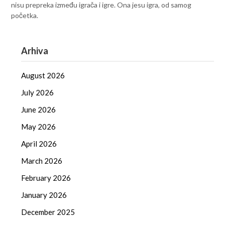
nisu prepreka između igrača i igre. Ona jesu igra, od samog
početka.
Arhiva
August 2026
July 2026
June 2026
May 2026
April 2026
March 2026
February 2026
January 2026
December 2025