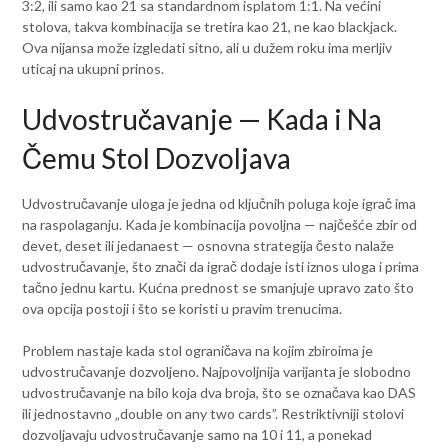
3:2, ili samo kao 21 sa standardnom isplatom 1:1. Na većini
stolova, takva kombinacija se tretira kao 21, ne kao blackjack.
Ova nijansa može izgledati sitno, ali u dužem roku ima merljiv
uticaj na ukupni prinos.
Udvostručavanje — Kada i Na
Čemu Stol Dozvoljava
Udvostručavanje uloga je jedna od ključnih poluga koje igrač ima
na raspolaganju. Kada je kombinacija povoljna — najčešće zbir od
devet, deset ili jedanaest — osnovna strategija često nalaže
udvostručavanje, što znači da igrač dodaje isti iznos uloga i prima
tačno jednu kartu. Kućna prednost se smanjuje upravo zato što
ova opcija postoji i što se koristi u pravim trenucima.
Problem nastaje kada stol ograničava na kojim zbiroima je
udvostručavanje dozvoljeno. Najpovoljnija varijanta je slobodno
udvostručavanje na bilo koja dva broja, što se označava kao DAS
ili jednostavno „double on any two cards”. Restriktivniji stolovi
dozvoljavaju udvostručavanje samo na 10 i 11, a ponekad