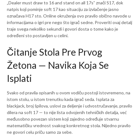
„Dealer must draw to 16 and stand on all 17s” znači S17, dok
natpis koji pominje soft 17 kao situaciju za izvlačenje jasno
označava H17 sto. Online okruženja ovo pravilo obično navode u
informacijama o igri pre nego što igrač sedne. Proveriti ovaj detalj
traje svega nekoliko sekundi i govori dosta o tome kako je
određeni sto postavljen u celini.
Čitanje Stola Pre Prvog
Žetona — Navika Koja Se
Isplati
Svako od pravila opisanih u ovom vodiču postoji istovremeno, na
istom stolu, u istom trenutku kada igrač seda. Isplata za
blackjack, broj špilova, uslovi za deljenje i udvostručavanje, pravilo
dilera na soft 17 — to nije lista odvojenih tehničkih detalja, već
međusobno povezan sistem koji zajedno određuje stvarnu
matematičku vrednost svakog konkretnog stola. Nijedno pravilo
ne govori celu priču samo za sebe.