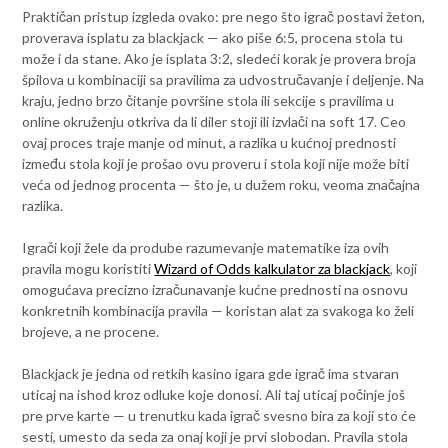
Praktičan pristup izgleda ovako: pre nego što igrač postavi žeton,
proverava isplatu za blackjack — ako piše 6:5, procena stola tu
može i da stane. Ako je isplata 3:2, sledeći korak je provera broja
špilova u kombinaciji sa pravilima za udvostručavanje i deljenje. Na
kraju, jedno brzo čitanje površine stola ili sekcije s pravilima u
online okruženju otkriva da li diler stoji ili izvlači na soft 17. Ceo
ovaj proces traje manje od minut, a razlika u kućnoj prednosti
između stola koji je prošao ovu proveru i stola koji nije može biti
veća od jednog procenta — što je, u dužem roku, veoma značajna
razlika.
Igrači koji žele da prodube razumevanje matematike iza ovih
pravila mogu koristiti
Wizard of Odds kalkulator za blackjack
, koji
omogućava precizno izračunavanje kućne prednosti na osnovu
konkretnih kombinacija pravila — koristan alat za svakoga ko želi
brojeve, a ne procene.
Blackjack je jedna od retkih kasino igara gde igrač ima stvaran
uticaj na ishod kroz odluke koje donosi. Ali taj uticaj počinje još
pre prve karte — u trenutku kada igrač svesno bira za koji sto će
sesti, umesto da seda za onaj koji je prvi slobodan. Pravila stola