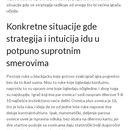
situacije gde se strategija razlikuje od onoga što bi većina igrača
učinila.
Konkretne situacije gde
strategija i intuicija idu u
potpuno suprotnim
smerovima
Postoje ruke u blackjacku koje gotovo svaki igrač igra pogrešno
bez da to ikad sazna. Nisu to ruke koje izgledaju konfuzno,
naprotiv, to su upravo one koje izgledaju očigledne, i zbog toga
su najskuplje. Igrač koji ima par osmica i sedi naspram dilerove 9 ili
10 najčešće instinktivno neće deliti. Osmica plus osmica je 16,
što je loša ruka, i ideja da se od jedne loše ruke naprave dve
deluje kontraintuitivno. Ipak, matematički, deljenje parova
osmice uvek je ispravna odluka, bez obzira na dilerovu kartu, jer
dve startne pozicije sa osmicama daju statistički bolji dugoročni