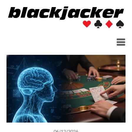
Skip
to
content
06/12/2026