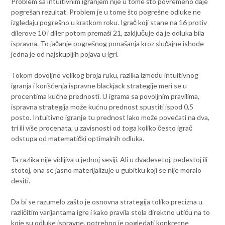
Problem sa intuitivnim igranjem nije u tome što povremeno daje
pogrešan rezultat. Problem je u tome što pogrešne odluke ne
izgledaju pogrešno u kratkom roku. Igrač koji stane na 16 protiv
dilerove 10 i diler potom premaši 21, zaključuje da je odluka bila
ispravna. To jačanje pogrešnog ponašanja kroz slučajne ishode
jedna je od najskupljih pojava u igri.
Tokom dovoljno velikog broja ruku, razlika između intuitivnog
igranja i korišćenja ispravne blackjack strategije meri se u
procentima kućne prednosti. U igrama sa povoljnim pravilima,
ispravna strategija može kućnu prednost spustiti ispod 0,5
posto. Intuitivno igranje tu prednost lako može povećati na dva,
tri ili više procenata, u zavisnosti od toga koliko često igrač
odstupa od matematički optimalnih odluka.
Ta razlika nije vidljiva u jednoj sesiji. Ali u dvadesetoj, pedestoj ili
stotoj, ona se jasno materijalizuje u gubitku koji se nije moralo
desiti.
Da bi se razumelo zašto je osnovna strategija toliko precizna u
različitim varijantama igre i kako pravila stola direktno utiču na to
koje su odluke ispravne, potrebno je pogledati konkretne