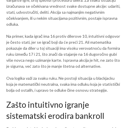
varijante igre, broj špilova i proceduru dilera. Za svaku situaciju
izračunava se očekivana vrednost svake dostupne akcije: udariti,
stati, udvostručiti, deliti. Akcija sa najmanjim negativnim
očekivanjem, ili u nekim situacijama pozitivnim, postaje ispravna
odluka.
Na primer, kada igrač ima 16 protiv dilerove 10, intuitivni odgovor
je često stati, jer se igrač boji da će preći 21. Ali matematika
pokazuje da diler u toj situaciji ima visoku verovatnoću da formira
ruku između 17 i 21, što znači da stajanje na 16 dugoročno gubi
više novca nego uzimanje karte. Ispravna akcija je hit, ne zato što
je sigurna, već zato što je manje štetna od alternative.
Ova logika važi za svaku ruku. Ne postoji situacija u blackjacku
koja je matematički neutralna, svaka ima odluku koja je statistički
bolja od ostalih, i upravo te odluke čine osnovu strategije.
Zašto intuitivno igranje
sistematski erodira bankroll