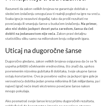
Razumeti da zakon velikih brojeva ne garantuje dobitak u
sledećem izvlačenju omogućava ti realniji pogled na igre na sreću.
Svaka igra je nezavisni događaj, tako da prošli rezultati ne
povećavaju ili smanjuju šanse u budućem izvlačenju.
Na primer,
ako nisi dobio jackpot deset puta zaredom, šansa da ćeš
dobiti na jedanaestom nije veća
. Zakon pravi detaljnu
statističku sliku samo na milionskom broju odigranih igara.
Uticaj na dugoročne šanse
Dugoročno gledano, zakon velikih brojeva osigurava da će se %
uspeha približiti očekivanim vrednostima, što znači da, uprkos
povremenim nizovima gubitaka ili dobitaka, tvoje ukupne šanse
ostaju konstantne. Ovo je posebno važno za jackpot igre gde je
verovatnoća dobitka jedan prema milionima ili čak milijardama, pa i
najveći igrač neće imati ekstremno povećane šanse nakon
mnogo pokušaja.
Ako posmatraš svoje šanse kroz prizmu dugoročnih rezultata,
zaključuješ da konstantno igranje ne povećava stvarnu