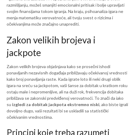
razmišljanju, možeš smanjiti emocionalni pritisak i bolje upravljati
svojim finansijama tokom igranja. Na kraju, psihoanaliza igara ne
menja matematiku verovatnoće, ali tvoju svest o rizicima i
očekivanjima može značajno unaprediti.
Zakon velikih brojeva i
jackpote
Zakon velikih brojeva objašnjava kako se prosečni ishodi
ponavljanih nezavisnih događaja približavaju očekivanoj vrednosti
kako broj ponavljanja raste. Kada igrate loto ili neki drugi oblik
igara na sreću sa jackpotom, vaši šanse za dobitak u kratkom roku
ostaju male i nepromenljive, ali na duži rok, frekvencija dobitaka
približava se zakonski predviđenoj verovatnoći. To znači da iako
su
izgledi za dobitak jackpota ekstremno niski
, ako biste igrali
dovoljno dugo, vaši rezultati bi se uskladili sa statistički
očekivanim vrednostima.
Principi koje treba razumeti