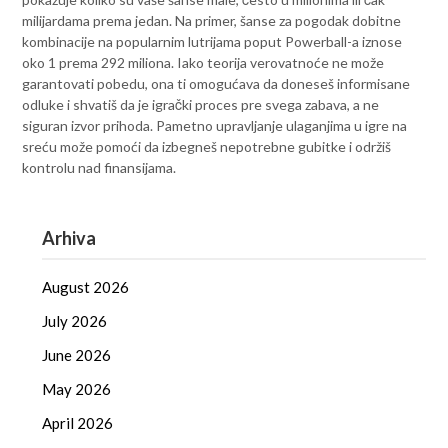
milijardama prema jedan. Na primer, šanse za pogodak dobitne
kombinacije na popularnim lutrijama poput Powerball-a iznose
oko 1 prema 292 miliona. Iako teorija verovatnoće ne može
garantovati pobedu, ona ti omogućava da doneseš informisane
odluke i shvatiš da je igrački proces pre svega zabava, a ne
siguran izvor prihoda. Pametno upravljanje ulaganjima u igre na
sreću može pomoći da izbegneš nepotrebne gubitke i održiš
kontrolu nad finansijama.
Arhiva
August 2026
July 2026
June 2026
May 2026
April 2026