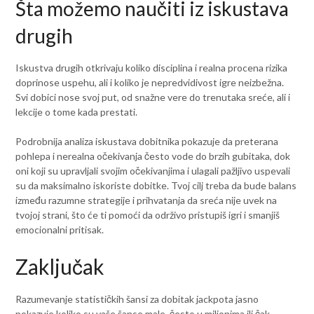
Šta možemo naučiti iz iskustava
drugih
Iskustva drugih otkrivaju koliko disciplina i realna procena rizika
doprinose uspehu, ali i koliko je nepredvidivost igre neizbežna.
Svi dobici nose svoj put, od snažne vere do trenutaka sreće, ali i
lekcije o tome kada prestati.
Podrobnija analiza iskustava dobitnika pokazuje da preterana
pohlepa i nerealna očekivanja često vode do brzih gubitaka, dok
oni koji su upravljali svojim očekivanjima i ulagali pažljivo uspevali
su da maksimalno iskoriste dobitke. Tvoj cilj treba da bude balans
između razumne strategije i prihvatanja da sreća nije uvek na
tvojoj strani, što će ti pomoći da održivo pristupiš igri i smanjiš
emocionalni pritisak.
Zaključak
Razumevanje statističkih šansi za dobitak jackpota jasno
pokazuje koliko su vaše šanse male, često u milionima ili čak