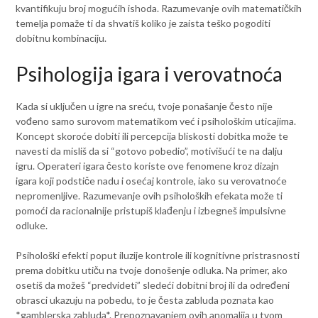
kvantifikuju broj mogućih ishoda. Razumevanje ovih matematičkih
temelja pomaže ti da shvatiš koliko je zaista teško pogoditi
dobitnu kombinaciju.
Psihologija igara i verovatnoća
Kada si uključen u igre na sreću, tvoje ponašanje često nije
vođeno samo surovom matematikom već i psihološkim uticajima.
Koncept skoroće dobiti ili percepcija bliskosti dobitka može te
navesti da misliš da si “gotovo pobedio”, motivišući te na dalju
igru. Operateri igara često koriste ove fenomene kroz dizajn
igara koji podstiče nadu i osećaj kontrole, iako su verovatnoće
nepromenljive. Razumevanje ovih psiholoških efekata može ti
pomoći da racionalnije pristupiš klađenju i izbegneš impulsivne
odluke.
Psihološki efekti poput iluzije kontrole ili kognitivne pristrasnosti
prema dobitku utiču na tvoje donošenje odluka. Na primer, ako
osetiš da možeš “predvideti” sledeći dobitni broj ili da određeni
obrasci ukazuju na pobedu, to je česta zabluda poznata kao
*gamblerska zabluda*. Prepoznavanjem ovih anomalija u tvom