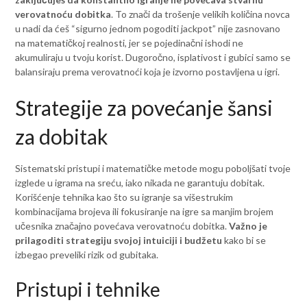
verovatnoću dobitka
. To znači da trošenje velikih količina novca
u nadi da ćeš “sigurno jednom pogoditi jackpot” nije zasnovano
na matematičkoj realnosti, jer se pojedinačni ishodi ne
akumuliraju u tvoju korist. Dugoročno, isplativost i gubici samo se
balansiraju prema verovatnoći koja je izvorno postavljena u igri.
Strategije za povećanje šansi
za dobitak
Sistematski pristupi i matematičke metode mogu poboljšati tvoje
izglede u igrama na sreću, iako nikada ne garantuju dobitak.
Korišćenje tehnika kao što su igranje sa višestrukim
kombinacijama brojeva ili fokusiranje na igre sa manjim brojem
učesnika značajno povećava verovatnoću dobitka.
Važno je
prilagoditi strategiju svojoj intuiciji i budžetu
kako bi se
izbegao preveliki rizik od gubitaka.
Pristupi i tehnike