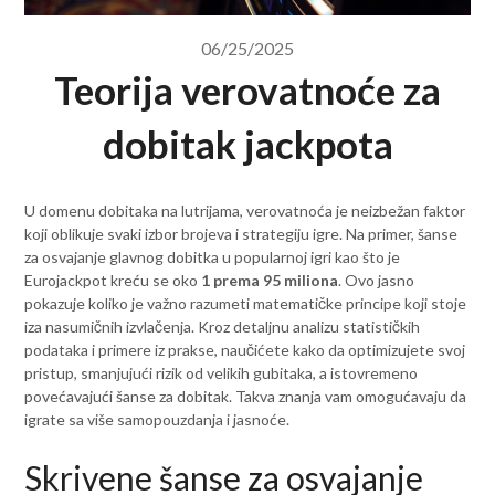
06/25/2025
Teorija verovatnoće za
dobitak jackpota
U domenu dobitaka na lutrijama, verovatnoća je neizbežan faktor
koji oblikuje svaki izbor brojeva i strategiju igre. Na primer, šanse
za osvajanje glavnog dobitka u popularnoj igri kao što je
Eurojackpot kreću se oko
1 prema 95 miliona
. Ovo jasno
pokazuje koliko je važno razumeti matematičke principe koji stoje
iza nasumičnih izvlačenja. Kroz detaljnu analizu statističkih
podataka i primere iz prakse, naučićete kako da optimizujete svoj
pristup, smanjujući rizik od velikih gubitaka, a istovremeno
povećavajući šanse za dobitak. Takva znanja vam omogućavaju da
igrate sa više samopouzdanja i jasnoće.
Skrivene šanse za osvajanje