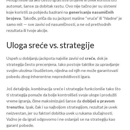
automat, šanse za dobitak rastu. Ovo nije tačno jer su sistemi
koje koristiš za pobjedu bazirani na
generisanju nasumičnih
brojeva
. Takođe, priča da su jackpot mašine “vruće” ili “hladne” je
samo mit — sve zavisi od nasumičnosti, a ne od prethodnih
rezultata ili tvoje akcije.
Uloga sreće vs. strategije
Uspeh u dobijanju jackpota najviše zavisi od
sreće
, dok je
strategija često precenjena. Iako postoje taktike za upravljanje
svojim ulozima i budžetom, nijedna od njih ne može garantovati
pobedu zbog inherentne nepredvidivosti igara.
Još detaljnije, kombinacija sreće i strategije funkcioniše tako što
ti strategija pomaže da bolje kontrolišeš svoje uloge i produžiš
vreme igranja, čime maksimizuješ šanse da
dobiješ u pravom
trenutku
. Ipak, čak i sa najboljom strategijom, rezultat je uvek
neizvestan, jer su faktori dobitka uvek u rukama slučajnosti.
Važno je da igraš odgovorno i ne oslanjaš se na strategiju kao
garant pobede.