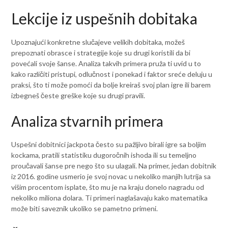
Lekcije iz uspešnih dobitaka
Upoznajući konkretne slučajeve velikih dobitaka, možeš
prepoznati obrasce i strategije koje su drugi koristili da bi
povećali svoje šanse. Analiza takvih primera pruža ti uvid u to
kako različiti pristupi, odlučnost i ponekad i faktor sreće deluju u
praksi, što ti može pomoći da bolje kreiraš svoj plan igre ili barem
izbegneš česte greške koje su drugi pravili.
Analiza stvarnih primera
Uspešni dobitnici jackpota često su pažljivo birali igre sa boljim
kockama, pratili statistiku dugoročnih ishoda ili su temeljno
proučavali šanse pre nego što su ulagali. Na primer, jedan dobitnik
iz 2016. godine usmerio je svoj novac u nekoliko manjih lutrija sa
višim procentom isplate, što mu je na kraju donelo nagradu od
nekoliko miliona dolara. Ti primeri naglašavaju kako matematika
može biti saveznik ukoliko se pametno primeni.