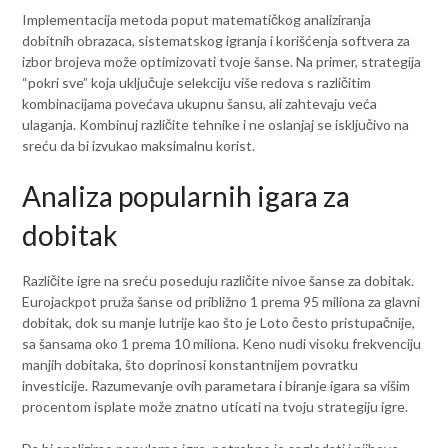
Implementacija metoda poput matematičkog analiziranja
dobitnih obrazaca, sistematskog igranja i korišćenja softvera za
izbor brojeva može optimizovati tvoje šanse. Na primer, strategija
“pokri sve” koja uključuje selekciju više redova s različitim
kombinacijama povećava ukupnu šansu, ali zahtevaju veća
ulaganja. Kombinuj različite tehnike i ne oslanjaj se isključivo na
sreću da bi izvukao maksimalnu korist.
Analiza popularnih igara za
dobitak
Različite igre na sreću poseduju različite nivoe šanse za dobitak.
Eurojackpot pruža šanse od približno 1 prema 95 miliona za glavni
dobitak, dok su manje lutrije kao što je Loto često pristupačnije,
sa šansama oko 1 prema 10 miliona. Keno nudi visoku frekvenciju
manjih dobitaka, što doprinosi konstantnijem povratku
investicije. Razumevanje ovih parametara i biranje igara sa višim
procentom isplate može znatno uticati na tvoju strategiju igre.