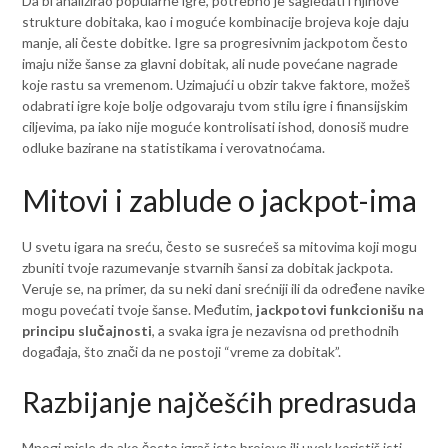
Da bi analizirao popularne igre, potrebno je sagledati i njihove
strukture dobitaka, kao i moguće kombinacije brojeva koje daju
manje, ali česte dobitke. Igre sa progresivnim jackpotom često
imaju niže šanse za glavni dobitak, ali nude povećane nagrade
koje rastu sa vremenom. Uzimajući u obzir takve faktore, možeš
odabrati igre koje bolje odgovaraju tvom stilu igre i finansijskim
ciljevima, pa iako nije moguće kontrolisati ishod, donosiš mudre
odluke bazirane na statistikama i verovatnoćama.
Mitovi i zablude o jackpot-ima
U svetu igara na sreću, često se susrećeš sa mitovima koji mogu
zbuniti tvoje razumevanje stvarnih šansi za dobitak jackpota.
Veruje se, na primer, da su neki dani srećniji ili da određene navike
mogu povećati tvoje šanse. Međutim,
jackpotovi funkcionišu na
principu slučajnosti
, a svaka igra je nezavisna od prethodnih
događaja, što znači da ne postoji “vreme za dobitak”.
Razbijanje najčešćih predrasuda
Mnogi misle da ako često igraš iste brojeve ili uvek koristiš isti