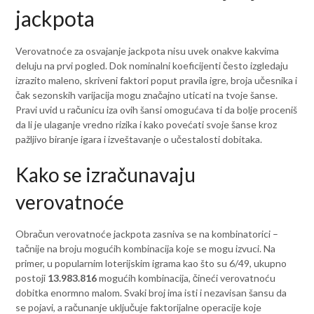
jackpota
Verovatnoće za osvajanje jackpota nisu uvek onakve kakvima
deluju na prvi pogled. Dok nominalni koeficijenti često izgledaju
izrazito maleno, skriveni faktori poput pravila igre, broja učesnika i
čak sezonskih varijacija mogu značajno uticati na tvoje šanse.
Pravi uvid u računicu iza ovih šansi omogućava ti da bolje proceniš
da li je ulaganje vredno rizika i kako povećati svoje šanse kroz
pažljivo biranje igara i izveštavanje o učestalosti dobitaka.
Kako se izračunavaju
verovatnoće
Obračun verovatnoće jackpota zasniva se na kombinatorici –
tačnije na broju mogućih kombinacija koje se mogu izvuci. Na
primer, u popularnim loterijskim igrama kao što su 6/49, ukupno
postoji
13.983.816
mogućih kombinacija, čineći verovatnoću
dobitka enormno malom. Svaki broj ima isti i nezavisan šansu da
se pojavi, a računanje uključuje faktorijalne operacije koje