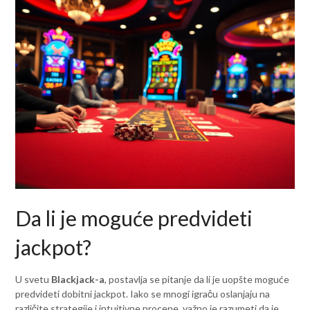
Da li je moguće predvideti
jackpot?
U svetu
Blackjack-a
, postavlja se pitanje da li je uopšte moguće
predvideti dobitni jackpot. Iako se mnogi igraču oslanjaju na
različite strategije i intuitivne procene, važno je razumeti da je