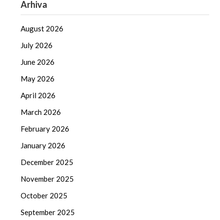
Arhiva
August 2026
July 2026
June 2026
May 2026
April 2026
March 2026
February 2026
January 2026
December 2025
November 2025
October 2025
September 2025