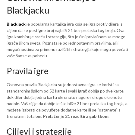
Blackjacku
Blackjack
je popularna kartaška igra koja se igra protiv dilera, s
ciljem da se postigne broj najbliži 21 bez prelaska tog broja. Ova
igra kombinuje sreću i strategiju, što je čini privlačnom za mnoge
igrače širom sveta. Poznata je po jednostavnim pravilima, ali i
mogućnostima za primenu različitih strategija koje mogu povećati
vaše šanse za pobedu.
Pravila igre
Osnovna pravila Blackjacka su jednostavna: igra se koristi sa
standardnim špilom od 52 karte i svaki igrač dobija po dve karte,
dok diler dobija jednu kartu okrenutu nagore i drugu okrenutu
nadole. Vaš cilj je da dobijete što bliže 21 bez prelaska tog broja, a
možete izabrati da povučete dodatne karte ili se “ostanete” s
trenutnim totalom.
Prelaženje 21 rezultira gubitkom
.
Ciljevi i strategije