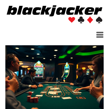
Skip
to
content