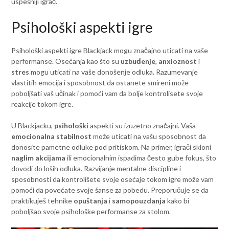
uspešniji igrač.
Psihološki aspekti igre
Psihološki aspekti igre Blackjack mogu značajno uticati na vaše
performanse. Osećanja kao što su
uzbuđenje
,
anxioznost
i
stres
mogu uticati na vaše donošenje odluka. Razumevanje
vlastitih emocija i sposobnost da ostanete smireni može
poboljšati vaš učinak i pomoći vam da bolje kontrolisete svoje
reakcije tokom igre.
U Blackjacku,
psihološki
aspekti su izuzetno značajni. Vaša
emocionalna stabilnost
može uticati na vašu sposobnost da
donosite pametne odluke pod pritiskom. Na primer, igrači skloni
naglim akcijama
ili emocionalnim ispadima često gube fokus, što
dovodi do loših odluka. Razvijanje mentalne discipline i
sposobnosti da kontrolišete svoje osećaje tokom igre može vam
pomoći da povećate svoje šanse za pobedu. Preporučuje se da
praktikuješ tehnike
opuštanja
i
samopouzdanja
kako bi
poboljšao svoje psihološke performanse za stolom.