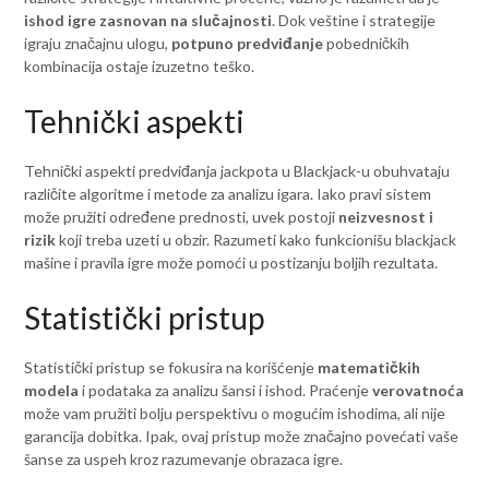
ishod igre zasnovan na slučajnosti
. Dok veštine i strategije
igraju značajnu ulogu,
potpuno predviđanje
pobedničkih
kombinacija ostaje izuzetno teško.
Tehnički aspekti
Tehnički aspekti predviđanja jackpota u Blackjack-u obuhvataju
različite algoritme i metode za analizu igara. Iako pravi sistem
može pružiti određene prednosti, uvek postoji
neizvesnost i
rizik
koji treba uzeti u obzir. Razumeti kako funkcionišu blackjack
mašine i pravila igre može pomoći u postizanju boljih rezultata.
Statistički pristup
Statistički pristup se fokusira na korišćenje
matematičkih
modela
i podataka za analizu šansi i ishod. Praćenje
verovatnoća
može vam pružiti bolju perspektivu o mogućim ishodima, ali nije
garancija dobitka. Ipak, ovaj pristup može značajno povećati vaše
šanse za uspeh kroz razumevanje obrazaca igre.