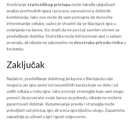
Korišćenje
statističkog pristupa
može takođe uključivati
analizu prethodnih igara i procenu verovatnoće dobitnih
kombinacija. Iako ovo može da vam pomogne da donosite
informisanije odluke, važno je shvatiti da se Blackjack igra u
oslanjanju na šanse, što znači da ne postoji savršen sistem za
predviđanje dobitka. Statistika može biti koristan alat u vašem
arsenalu, ali nikada ne zaboravite na
dvostruku prirodu rizika
u
kockanju.
Zaključak
Nažalost, predviđanje dobitnog jackpota u Blackjacku nije
moguće, jer igra zavisi od nasumičnih karata koje se dele i od
vaših odluka u toku igre. Iako postoje strategije koje vam mogu
pomoći da povećate svoje šanse za pobedu, nikada ne možete
garantovati dobitak. Razumevanje pravila i strategija može
poboljšati vaš pristup igri, ali sreća igra ključnu ulogu. Zapamtite,
najvažnije je uživati u igri i igrati odgovorno.