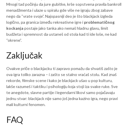
Mnogi tad počinju da jure gubitke, krše sopstvena pravila bankroll
menadžmenta i ulaze u spiralu gde više ne igraju zbog zabave
nego da “vrate svoje”. Najopasniji deo je što blackjack izgleda
logično, pa granica između rekreativne igre i
problematičnog
kockanja
postaje jako tanka ako nemaš hladnu glavu, limit
budžeta i spremnost da ustaneš od stola kad ti ide loše, ne kad
“okrene”.
Zaključak
Ovakve priče o blackjacku ti zapravo pomažu da shvatiš zašto je
ova igra toliko zarazna – i zašto se stalno vraćaš stolu. Kad znaš
rekorde, filmske scene i kako je blackjack ušao u pop kulturu,
lakše razumeš i taktiku i psihologiju koja stoji iza svake ruke. Sve
te anegdote, slavne partije i legendarni likovi samo pojačavaju
jednu stvar: blackjack nije samo još jedna kazino igra, nego pravi
mali kulturni fenomen.
FAQ