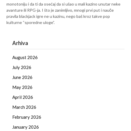
monotoniju i da ti da osećaj da si ušao u mali kazino unutar neke
avanture ili RPG-ja. I što je zanimljivo, mnogi prvi put i nauče
pravila blackjack igre ne u kazinu, nego baš kroz takve pop
kulturne “sporedne uloge”.
Arhiva
August 2026
July 2026
June 2026
May 2026
April 2026
March 2026
February 2026
January 2026