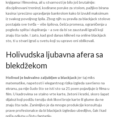
knjigama i filmovima, ali u stvarnosti je bilo još brutalnije:
disciplinovani treninzi, kodirane poruke za stolom, pažljivo birana
kasina i precizno upravljanje bankrolom kako bi izvukli maksimum
iz svakog povoljnog špila. Zbog njih su pravila za blackjack stolove
postajala sve tvrđa – više špilova, češća promesa, ograničenja u
pogledu splita i dupliranja – a sve da bi se zaustavili igrači koji
znaju šta rade. I zato, kad god danas klikneš na online blackjack
sto, ti u stvari igraš u svetu koji su upravo oni oblikovali.
Holivudska ljubavna afera sa
blekdžekom
Holivud je bukvalno zaljubljen u blackjack
jer taj miks
matematike, napetosti i elegantnog rizika izgleda savršeno na
ekranu, pa nije čudo što se isti sto sa 21 poen pojavljuje iz filma u
film. U kadrovima se stalno vrte karte, žetoni i kratki, skoro šapat
dijalozi koji podižu tenziju dok likovi broje karte ili glume da ne
znaju šta rade. Zanimljivo je da mnoge produkcije konsultuju
prave profesionalce da bi blackjack izgledao ubedljivo, čak i kad
priča odluta u čistu fantaziju.