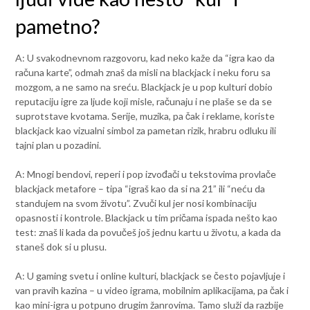
pametno?
A: U svakodnevnom razgovoru, kad neko kaže da “igra kao da
računa karte”, odmah znaš da misli na blackjack i neku foru sa
mozgom, a ne samo na sreću. Blackjack je u pop kulturi dobio
reputaciju igre za ljude koji misle, računaju i ne plaše se da se
suprotstave kvotama. Serije, muzika, pa čak i reklame, koriste
blackjack kao vizualni simbol za pametan rizik, hrabru odluku ili
tajni plan u pozadini.
A: Mnogi bendovi, reperi i pop izvođači u tekstovima provlače
blackjack metafore – tipa “igraš kao da si na 21” ili “neću da
standujem na svom životu”. Zvuči kul jer nosi kombinaciju
opasnosti i kontrole. Blackjack u tim pričama ispada nešto kao
test: znaš li kada da povučeš još jednu kartu u životu, a kada da
staneš dok si u plusu.
A: U gaming svetu i online kulturi, blackjack se često pojavljuje i
van pravih kazina – u video igrama, mobilnim aplikacijama, pa čak i
kao mini-igra u potpuno drugim žanrovima. Tamo služi da razbije