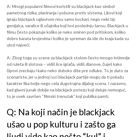
A: Mnogi popularni filmovi koristili su blackjack kao simbol
pametnog rizika, planiranja i pobune protiv sistema. Likovi koji
igraju blackjack uglavnom nisu samo kockari, nego neki tip
genijalca, varalice ili očajnika koji lovi poslednju šansu. Blackjack u
filmu često pokazuje koliko je neko smiren pod pritiskom, koliko
dobro barata brojevima i koliko je spreman da ide do kraja kada su
ulozi najveći.
A: Zbog toga su scene za blackjack stolom često mnogo intimnije
od ruleta ili slotova – vidiš lice igrača, vidiš dlanove, čuješ kako
čipovi zveckaju i kako neko duboko diše pre odluke. To je zlato za
scenariste, jer u jednoj ruci blackjack partije mogu da ti pokažu
karakter lika bolje nego cela dugotrajna dijalog scena. I naravno,
kad glavni junak dobije na blackjack potezu koji deluje nemoguć,
to je uvek savršen “filmski trenutak” koji publika pamti.
Q: Na koji način je blackjack
ušao u pop kulturu i zašto ga
ljudi vide kao nešto “kul” i