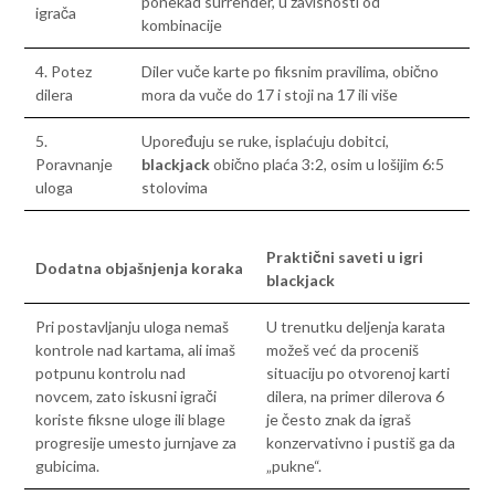
ponekad surrender, u zavisnosti od
igrača
kombinacije
4. Potez
Diler vuče karte po fiksnim pravilima, obično
dilera
mora da vuče do 17 i stoji na 17 ili više
5.
Upoređuju se ruke, isplaćuju dobitci,
Poravnanje
blackjack
obično plaća 3:2, osim u lošijim 6:5
uloga
stolovima
Praktični saveti u igri
Dodatna objašnjenja koraka
blackjack
Pri postavljanju uloga nemaš
U trenutku deljenja karata
kontrole nad kartama, ali imaš
možeš već da proceniš
potpunu kontrolu nad
situaciju po otvorenoj karti
novcem, zato iskusni igrači
dilera, na primer dilerova 6
koriste fiksne uloge ili blage
je često znak da igraš
progresije umesto jurnjave za
konzervativno i pustiš ga da
gubicima.
„pukne“.