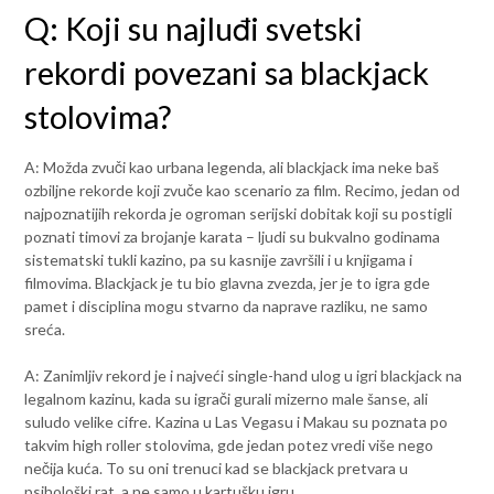
Q: Koji su najluđi svetski
rekordi povezani sa blackjack
stolovima?
A: Možda zvuči kao urbana legenda, ali blackjack ima neke baš
ozbiljne rekorde koji zvuče kao scenario za film. Recimo, jedan od
najpoznatijih rekorda je ogroman serijski dobitak koji su postigli
poznati timovi za brojanje karata – ljudi su bukvalno godinama
sistematski tukli kazino, pa su kasnije završili i u knjigama i
filmovima. Blackjack je tu bio glavna zvezda, jer je to igra gde
pamet i disciplina mogu stvarno da naprave razliku, ne samo
sreća.
A: Zanimljiv rekord je i najveći single-hand ulog u igri blackjack na
legalnom kazinu, kada su igrači gurali mizerno male šanse, ali
suludo velike cifre. Kazina u Las Vegasu i Makau su poznata po
takvim high roller stolovima, gde jedan potez vredi više nego
nečija kuća. To su oni trenuci kad se blackjack pretvara u
psihološki rat, a ne samo u kartušku igru.