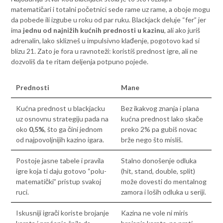
matematičari i totalni početnici sede rame uz rame, a oboje mogu
da pobede ili izgube u roku od par ruku. Blackjack deluje “fer” jer
ima
jednu od najnižih kućnih prednosti u kazinu
, ali ako juriš
adrenalin, lako sklizneš u impulsivno klađenje, pogotovo kad si
blizu 21. Zato je fora u ravnoteži: koristiš prednost igre, ali ne
dozvoliš da te ritam deljenja potpuno pojede.
Prednosti
Mane
Kućna prednost u blackjacku
Bez ikakvog znanja i plana
uz osnovnu strategiju pada na
kućna prednost lako skače
oko
0,5%
, što ga čini jednom
preko 2% pa gubiš novac
od najpovoljnijih kazino igara.
brže nego što misliš.
Postoje jasne tabele i pravila
Stalno donošenje odluka
igre koja ti daju gotovo “polu-
(hit, stand, double, split)
matematički” pristup svakoj
može dovesti do mentalnog
ruci.
zamora i loših odluka u seriji.
Iskusniji igrači koriste brojanje
Kazina ne vole ni miris