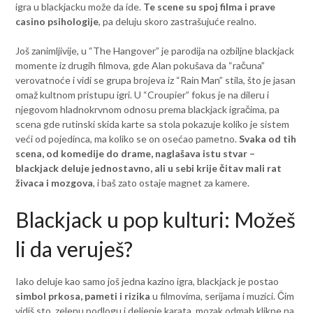
igra u blackjacku može da ide.
Te scene su spoj filma i prave
casino psihologije
, pa deluju skoro zastrašujuće realno.
Još zanimljivije, u “The Hangover” je parodija na ozbiljne blackjack
momente iz drugih filmova, gde Alan pokušava da “računa”
verovatnoće i vidi se grupa brojeva iz “Rain Man” stila, što je jasan
omaž kultnom pristupu igri. U “Croupier” fokus je na dileru i
njegovom hladnokrvnom odnosu prema blackjack igračima, pa
scena gde rutinski skida karte sa stola pokazuje koliko je sistem
veći od pojedinca, ma koliko se on osećao pametno.
Svaka od tih
scena, od komedije do drame, naglašava istu stvar –
blackjack deluje jednostavno, ali u sebi krije čitav mali rat
živaca i mozgova
, i baš zato ostaje magnet za kamere.
Blackjack u pop kulturi: Možeš
li da veruješ?
Iako deluje kao samo još jedna kazino igra, blackjack je postao
simbol prkosa, pameti i rizika
u filmovima, serijama i muzici. Čim
vidiš sto, zelenu podlogu i deljenje karata, mozak odmah klikne na