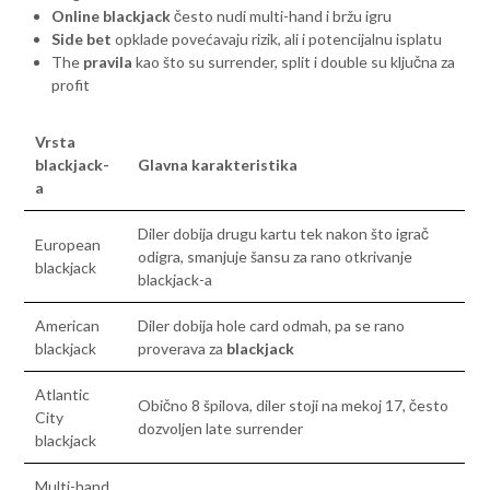
Online blackjack
često nudi multi-hand i bržu igru
Side bet
opklade povećavaju rizik, ali i potencijalnu isplatu
The
pravila
kao što su surrender, split i double su ključna za
profit
Vrsta
blackjack-
Glavna karakteristika
a
Diler dobija drugu kartu tek nakon što igrač
European
odigra, smanjuje šansu za rano otkrivanje
blackjack
blackjack-a
American
Diler dobija hole card odmah, pa se rano
blackjack
proverava za
blackjack
Atlantic
Obično 8 špilova, diler stoji na mekoj 17, često
City
dozvoljen late surrender
blackjack
Multi-hand